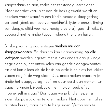
slaaptechnieken aan, zodat het zelfstandig leert slapen. 
Maar doordat vaak niet aan de basis gewerkt wordt en 
bekeken wordt waaróm een kindje bepaald slaapgedrag 
vertoont (denk aan oververmoeidheid, fysieke onrust, timing 
van slaapje, altijd veel hulp nodig etcetera), gaat dit dikwijls 
gepaard met je kindje (gecontroleerd) te laten huilen. 
Bij slaapvorming daarentegen 
werken we aan 
slaapgewoonten.
 En daarom kan slaapvorming 
op alle 
leeftijden
 worden ingezet. Het is niets anders dan je kindje 
begeleiden bij het ontwikkelen van goede slaapgewoontes. 
En dat kan alleen als de basis op orde is en niets het lekker 
slapen nog in de weg staat. Dus, onderzoeken waarom je 
kindje het slaapgedrag heeft en daar eerst aan werken. En 
slaapt je kindje bijvoorbeeld niet in eigen bed, of valt 
moeilijk zelf in slaap? Dan gaan we
 je kindje helpen zijn 
eigen slaapassociaties te laten maken. Niet door hem alleen 
te laten huilen, maar hem te begeleiden. 
Vertrouwen te 