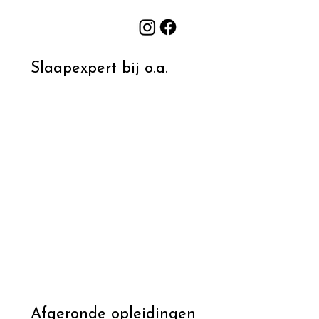
Prikkels, overprikkeling en slapen bij kinderen
S
Slaapexpert bij o.a.
Afgeronde opleidingen