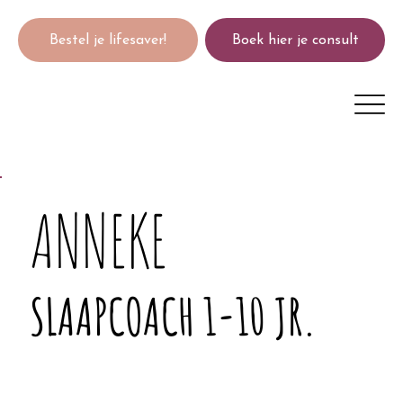
Bestel je lifesaver!
Boek hier je consult
ANNEKE
SLAAPCOACH 1-10 JR.