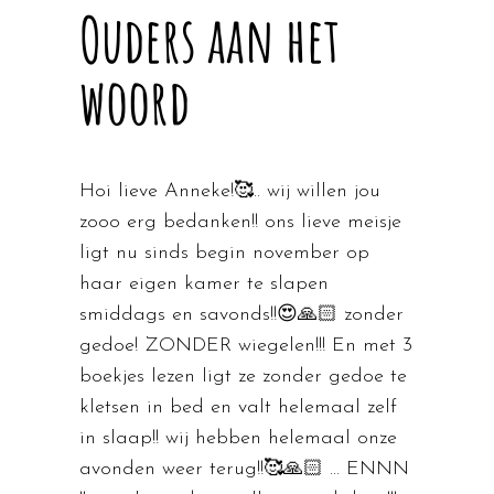
Ouders aan het
woord
Hoi lieve Anneke!🥰.. wij willen jou
zooo erg bedanken!! ons lieve meisje
ligt nu sinds begin november op
haar eigen kamer te slapen
smiddags en savonds!!😍🙏🏻 zonder
gedoe! ZONDER wiegelen!!! En met 3
boekjes lezen ligt ze zonder gedoe te
kletsen in bed en valt helemaal zelf
in slaap!! wij hebben helemaal onze
avonden weer terug!!🥰🙏🏻 … ENNN