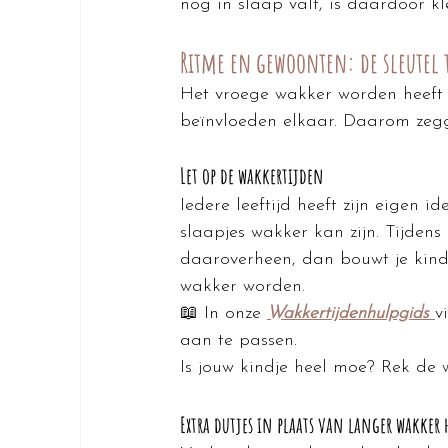
nog in slaap valt, is daardoor kl
Ritme en gewoonten: de sleutel t
Het vroege wakker worden heeft 
beïnvloeden elkaar. Daarom zegge
Let op de wakkertijden
Iedere leeftijd heeft zijn eigen 
slaapjes wakker kan zijn. Tijdens
daaroverheen, dan bouwt je kindj
wakker worden.
📖 In onze 
Wakkertijdenhulpgids
v
aan te passen.
Is jouw kindje heel moe? Rek de
Extra dutjes in plaats van langer wakker