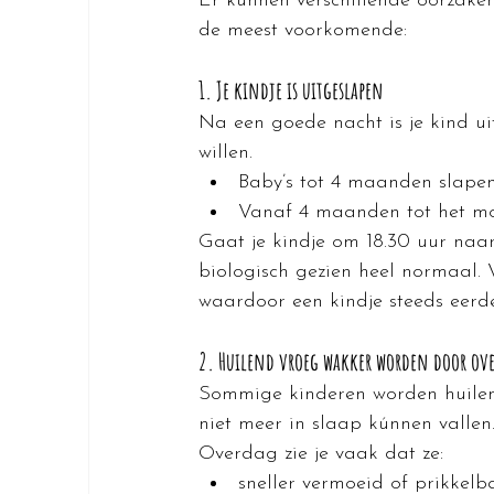
Er kunnen verschillende oorzaken 
de meest voorkomende:
1. Je kindje is uitgeslapen
Na een goede nacht is je kind ui
willen.
Baby’s tot 4 maanden slapen
Vanaf 4 maanden tot het mo
Gaat je kindje om 18.30 uur naa
biologisch gezien heel normaal. V
waardoor een kindje steeds eerd
2. Huilend vroeg wakker worden door ov
Sommige kinderen worden huilen
niet meer in slaap kúnnen vallen
Overdag zie je vaak dat ze:
sneller vermoeid of prikkelba