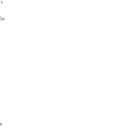
s 
je 
 
e 