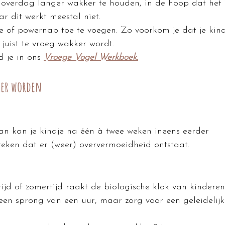
 overdag langer wakker te houden, in de hoop dat het ’
r dit werkt meestal niet.
je of powernap toe te voegen. Zo voorkom je dat je kind
juist te vroeg wakker wordt.
d je in ons 
Vroege Vogel Werkboek
.
ker worden
an kan je kindje na één à twee weken ineens eerder 
teken dat er (weer) oververmoeidheid ontstaat.
ijd of zomertijd raakt de biologische klok van kinderen
n sprong van een uur, maar zorg voor een geleidelijk