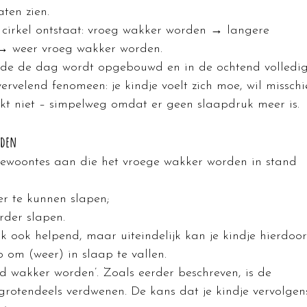
ten zien.
 cirkel ontstaat: vroeg wakker worden → langere 
→ weer vroeg wakker worden.
de de dag wordt opgebouwd en in de ochtend volledig
ervelend fenomeen: je kindje voelt zich moe, wil misschi
ukt niet – simpelweg omdat er geen slaapdruk meer is.
uden
gewoontes aan die het vroege wakker worden in stand 
er te kunnen slapen;
rder slapen.
ijk ook helpend, maar uiteindelijk kan je kindje hierdoor
 om (weer) in slaap te vallen.
d wakker worden’. Zoals eerder beschreven, is de 
rotendeels verdwenen. De kans dat je kindje vervolgen