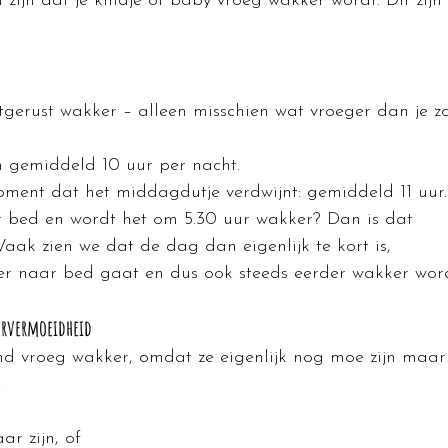
zijn dat je kindje of baby vroeg wakker wordt. Dit zijn 
tgerust wakker – alleen misschien wat vroeger dan je z
 gemiddeld 10 uur per nacht.
ment dat het middagdutje verdwijnt: gemiddeld 11 uur.
r bed en wordt het om 5.30 uur wakker? Dan is dat 
aak zien we dat de dag dan eigenlijk te kort is, 
er naar bed gaat en dus ook steeds eerder wakker word
ervermoeidheid
d vroeg wakker, omdat ze eigenlijk nog moe zijn maar
.
ar zijn, of