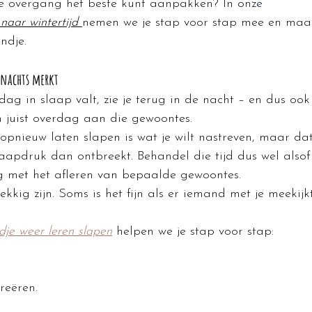
de overgang het beste kunt aanpakken? In onz
e 
naar wintertijd 
nemen we je stap voor stap mee en maa
ndje.
 nachts merkt
ag in slaap valt, zie je terug in de nacht – en dus ook 
juist overdag aan die gewoontes.
opnieuw laten slapen is wat je wilt nastreven, maar dat
laapdruk dan ontbreekt. Behandel die tijd dus wel alsof
g met het afleren van bepaalde gewoontes.
ig zijn. Soms is het fijn als er iemand met je meekijk
.
ndje weer leren slapen
 helpen we je stap voor stap:
reëren.