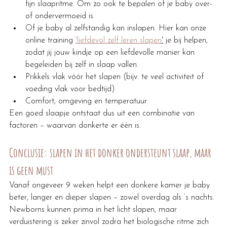
fijn slaapritme. Om zo ook te bepalen of je baby over- 
of ondervermoeid is.
Of je baby al zelfstandig kan inslapen. Hier kan onze 
online training 
'liefdevol zelf leren slapen
'
 je bij helpen, 
zodat jij jouw kindje op een liefdevolle manier kan 
begeleiden bij zelf in slaap vallen.
Prikkels vlak vóór het slapen (bijv. te veel activiteit of 
voeding vlak voor bedtijd)
Comfort, omgeving en temperatuur
Een goed slaapje ontstaat dus uit een combinatie van 
factoren – waarvan donkerte er één is.
Conclusie: slapen in het donker ondersteunt slaap, maar 
is geen must
Vanaf ongeveer 9 weken helpt een donkere kamer je baby 
beter, langer en dieper slapen – zowel overdag als ’s nachts. 
Newborns kunnen prima in het licht slapen, maar 
verduistering is zeker zinvol zodra het biologische ritme zich 