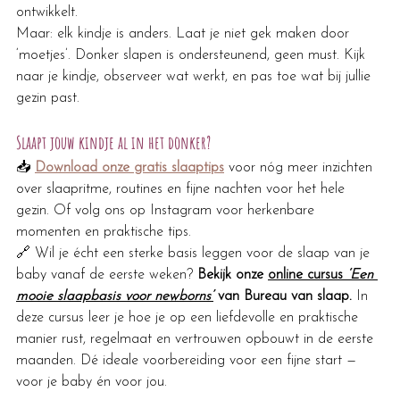
ontwikkelt.
Maar: elk kindje is anders. Laat je niet gek maken door 
‘moetjes’. Donker slapen is ondersteunend, geen must. Kijk 
naar je kindje, observeer wat werkt, en pas toe wat bij jullie 
gezin past.
Slaapt jouw kindje al in het donker?
📥 
Download onze gratis slaaptips
 voor nóg meer inzichten 
over slaapritme, routines en fijne nachten voor het hele 
gezin. Of volg ons op Instagram voor herkenbare 
momenten en praktische tips.
🔗 Wil je écht een sterke basis leggen voor de slaap van je 
baby vanaf de eerste weken? 
Bekijk onze 
online cursus 
‘Een 
mooie slaapbasis voor newborns’
van Bureau van slaap. 
In 
deze cursus leer je hoe je op een liefdevolle en praktische 
manier rust, regelmaat en vertrouwen opbouwt in de eerste 
maanden. Dé ideale voorbereiding voor een fijne start — 
voor je baby én voor jou.