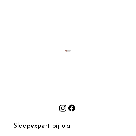
Prikkels, overprikkeling en slapen bij kinderen
S
Slaapexpert bij o.a.