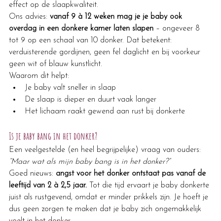
effect op de slaapkwaliteit.
Ons advies: 
vanaf 9 à 12 weken mag je je baby ook 
overdag in een donkere kamer laten slapen
 – ongeveer 8 
tot 9 op een schaal van 10 donker. Dat betekent: 
verduisterende gordijnen, geen fel daglicht en bij voorkeur 
geen wit of blauw kunstlicht.
Waarom dit helpt:
Je baby valt sneller in slaap
De slaap is dieper en duurt vaak langer
Het lichaam raakt gewend aan rust bij donkerte
Is je baby bang in het donker?
Een veelgestelde (en heel begrijpelijke) vraag van ouders: 
“Maar wat als mijn baby bang is in het donker?”
Goed nieuws: 
angst voor het donker ontstaat pas vanaf de 
leeftijd van 2 à 2,5 jaar. 
Tot die tijd ervaart je baby donkerte 
juist als rustgevend, omdat er minder prikkels zijn. Je hoeft je 
dus geen zorgen te maken dat je baby zich ongemakkelijk 
voelt in het donker.