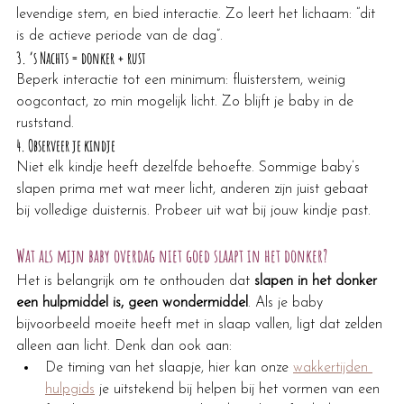
levendige stem, en bied interactie. Zo leert het lichaam: “dit 
is de actieve periode van de dag”.
3. 
’s Nachts = donker + rust
Beperk interactie tot een minimum: fluisterstem, weinig 
oogcontact, zo min mogelijk licht. Zo blijft je baby in de 
ruststand.
4. 
Observeer je kindje
Niet elk kindje heeft dezelfde behoefte. Sommige baby’s 
slapen prima met wat meer licht, anderen zijn juist gebaat 
bij volledige duisternis. Probeer uit wat bij jouw kindje past.
Wat als mijn baby overdag niet goed slaapt in het donker?
Het is belangrijk om te onthouden dat 
slapen in het donker 
een hulpmiddel is, geen wondermiddel
. Als je baby 
bijvoorbeeld moeite heeft met in slaap vallen, ligt dat zelden 
alleen aan licht. Denk dan ook aan:
De timing van het slaapje, hier kan onze 
wakkertijden 
hulpgids
 je uitstekend bij helpen bij het vormen van een 