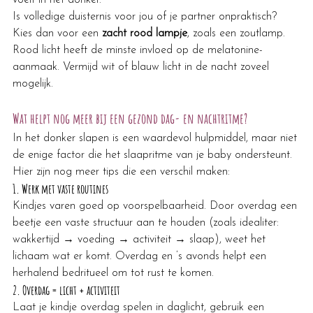
Is volledige duisternis voor jou of je partner onpraktisch? 
Kies dan voor een 
zacht rood lampje
, zoals een zoutlamp. 
Rood licht heeft de minste invloed op de melatonine-
aanmaak. Vermijd wit of blauw licht in de nacht zoveel 
mogelijk.
Wat helpt nog meer bij een gezond dag- en nachtritme?
In het donker slapen is een waardevol hulpmiddel, maar niet 
de enige factor die het slaapritme van je baby ondersteunt. 
Hier zijn nog meer tips die een verschil maken:
1. 
Werk met vaste routines
Kindjes varen goed op voorspelbaarheid. Door overdag een 
beetje een vaste structuur aan te houden (zoals idealiter: 
wakkertijd → voeding → activiteit → slaap), weet het 
lichaam wat er komt. Overdag en ’s avonds helpt een 
herhalend bedritueel om tot rust te komen.
2. 
Overdag = licht + activiteit
Laat je kindje overdag spelen in daglicht, gebruik een 