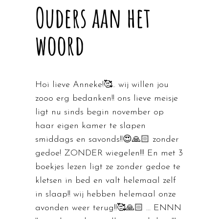
Ouders aan het
woord
Hoi lieve Anneke!🥰.. wij willen jou
zooo erg bedanken!! ons lieve meisje
ligt nu sinds begin november op
haar eigen kamer te slapen
smiddags en savonds!!😍🙏🏻 zonder
gedoe! ZONDER wiegelen!!! En met 3
boekjes lezen ligt ze zonder gedoe te
kletsen in bed en valt helemaal zelf
in slaap!! wij hebben helemaal onze
avonden weer terug!!🥰🙏🏻 … ENNN