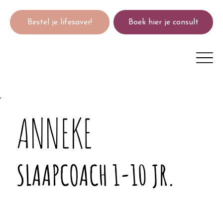
Bestel je lifesaver!
Boek hier je consult
ANNEKE
SLAAPCOACH 1-10 JR.