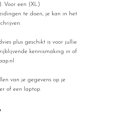
). Voor een (XL)
idingen te doen, je kan in het
chrijven.
ies plus geschikt is voor jullie
rijblijvende kennismaking in of
aap.nl
llen van je gegevens op je
r of een laptop.
p