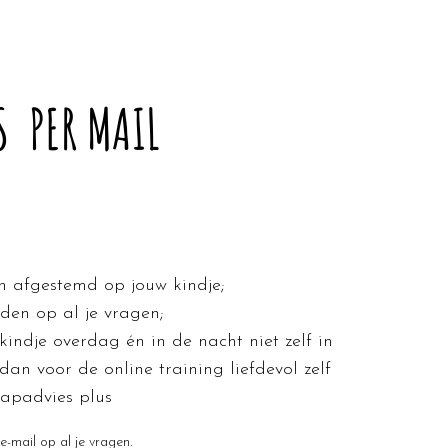
S PER MAIL
 afgestemd op jouw kindje;​
den op al je vragen;
kindje overdag én in de nacht niet zelf in
dan voor de online training liefdevol zelf
aapadvies plus
-mail op al je vragen.