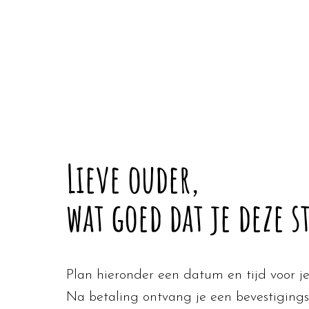
Lieve ouder,
wat goed dat je deze st
Plan hieronder een datum en tijd voor je
Na betaling ontvang je een bevestigings